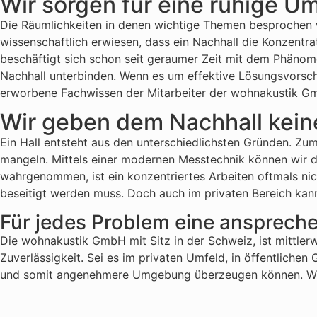
Wir sorgen für eine ruhige 
Die Räumlichkeiten in denen wichtige Themen besprochen we
wissenschaftlich erwiesen, dass ein Nachhall die Konzentr
beschäftigt sich schon seit geraumer Zeit mit dem Phänom
Nachhall unterbinden. Wenn es um effektive Lösungsvorsch
erworbene Fachwissen der Mitarbeiter der wohnakustik G
Wir geben dem Nachhall kei
Ein Hall entsteht aus den unterschiedlichsten Gründen. Z
mangeln. Mittels einer modernen Messtechnik können wir 
wahrgenommen, ist ein konzentriertes Arbeiten oftmals nich
beseitigt werden muss. Doch auch im privaten Bereich kann
Für jedes Problem eine ansprec
Die wohnakustik GmbH mit Sitz in der Schweiz, ist mittlerw
Zuverlässigkeit. Sei es im privaten Umfeld, in öffentlich
und somit angenehmere Umgebung überzeugen können. Wir 